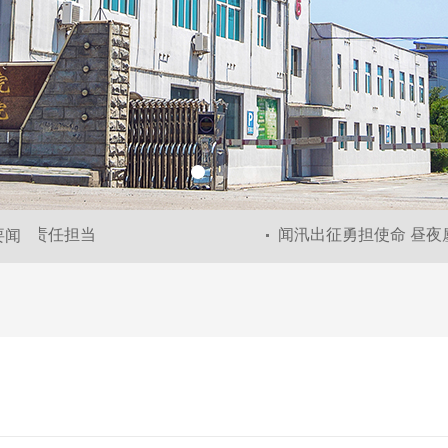
矿责任担当
闻汛出征勇担使命 昼夜鏖
要闻