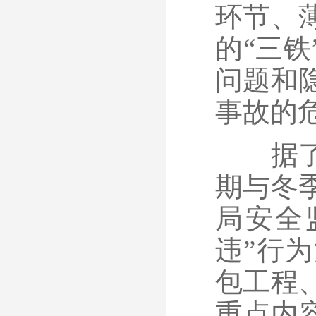
环节、
的“三
问题和
事故的
据了解
期与冬
局安全
违”行
包工程
重点内