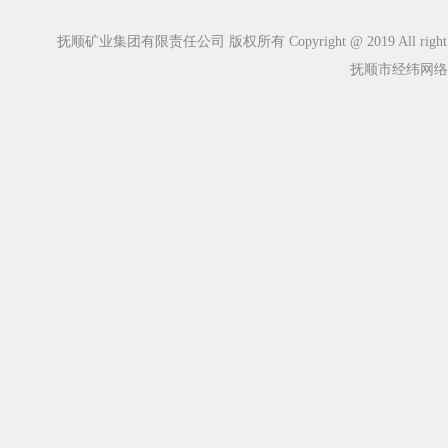
抚顺矿业集团有限责任公司 版权所有 Copyright @ 2019 All right R
抚顺市经纬网络