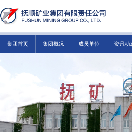
集团首页
集团概况
成员单位
资讯动