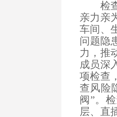
检查中
亲力亲
车间、
问题隐
力，推
成员深
项检查
查风险
阀”。
层、直