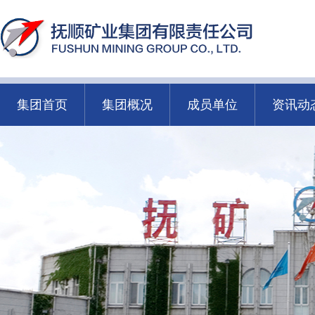
集团首页
集团概况
成员单位
资讯动