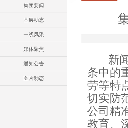
集团要闻
基层动态
一线风采
媒体聚焦
新闻部
通知公告
条中的
图片动态
劳等特
切实防
公司精
教育、