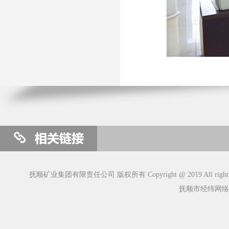
抚顺矿业集团有限责任公司 版权所有 Copyright @ 2019 All right R
抚顺市经纬网络