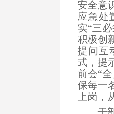
安全意
应急处
实“三
积极创
提问互
式，提
前会“
保每一
上岗，
干部带