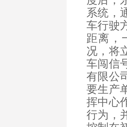
系统，
车行驶
距离，
况，将
车闯信
有限公
要生产
挥中心
行为，