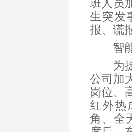
班人员
生突发
报、谎
智能设
为提升
公司加
岗位、
红外热
角、全
度后，