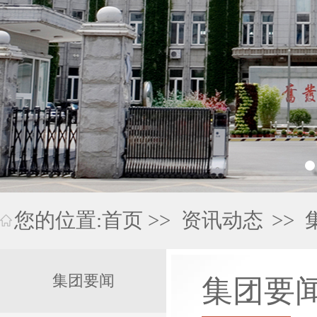
您的位置:
首页
>>
资讯动态
>>
集团要闻
集团要