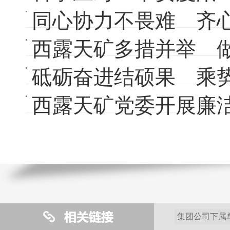
同心协力不畏难 齐
西露天矿多措并举 
砥砺奋进结硕果 乘
西露天矿党委开展廉