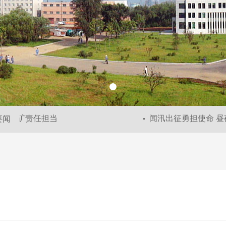
显抚矿责任担当
闻汛出征勇担使命 昼夜
要闻