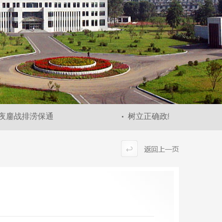
鏖战排涝保通