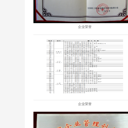
企业荣誉
企业荣誉