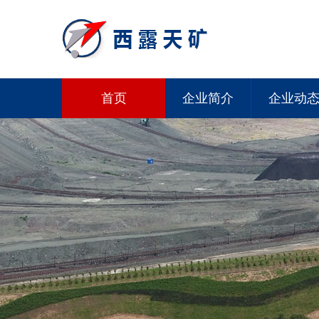
首页
企业简介
企业动