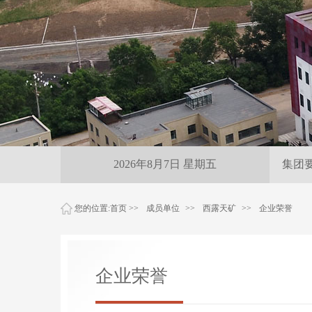
雨夜紧急保供 尽显抚矿责
2026年8月7日 星期五
集团
您的位置:
首页
>>
成员单位
>>
西露天矿
>>
企业荣誉
企业荣誉