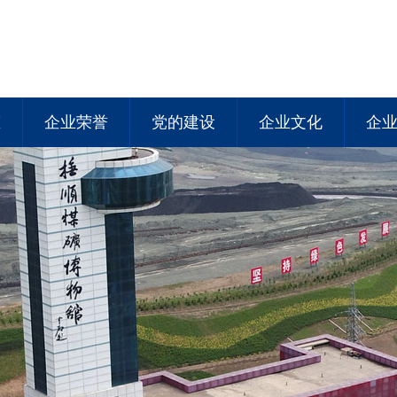
态
企业荣誉
党的建设
企业文化
企