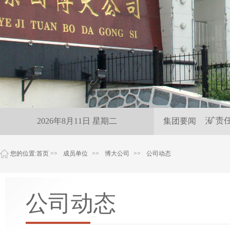
雨夜紧急保供 尽显抚矿责任
2026年8月11日 星期二
集团要闻
您的位置:
首页
>>
成员单位
>>
博大公司
>>
公司动态
公司动态