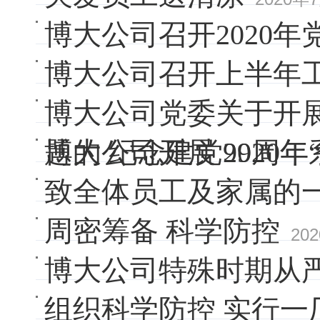
博大公司召开2020
博大公司召开上半年
博大公司党委关于开展
题的 纪念建党99周
博大公司开展 2020
致全体员工及家属的
周密筹备 科学防控
20
博大公司特殊时期从严
组织科学防控 实行一