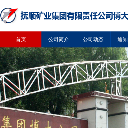
首页
公司简介
公司动态
通知